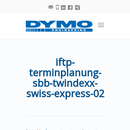
Toggle
navigation
iftp-
terminplanung-
sbb-twindexx-
swiss-express-02