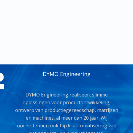
DYMO Engineering
DYMO Engineering realiseert slimme
oplossingen voor productontwikkeling,
ontwerp van productiegereedschap, matrijzen
en machines, al meer dan 20 jaar. Wij
ondersteunen ook bij de automatisering van