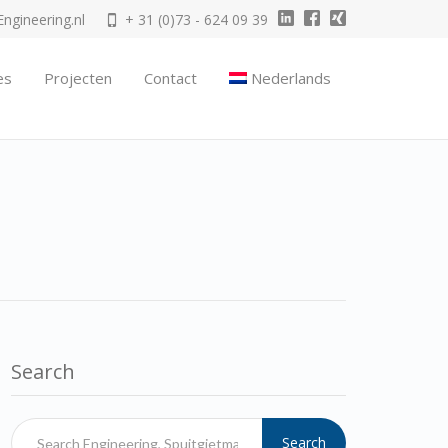
gineering.nl
+ 31 (0)73 - 624 09 39
es
Projecten
Contact
Nederlands
Search
Search